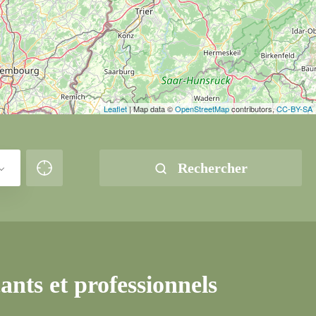
Leaflet
| Map data ©
OpenStreetMap
contributors,
CC-BY-SA
Rechercher
nts et professionnels