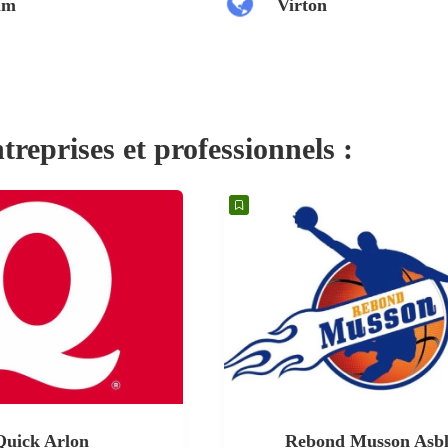
lm
Virton
treprises et professionnels :
Quick Arlon
Rebond Musson Asb