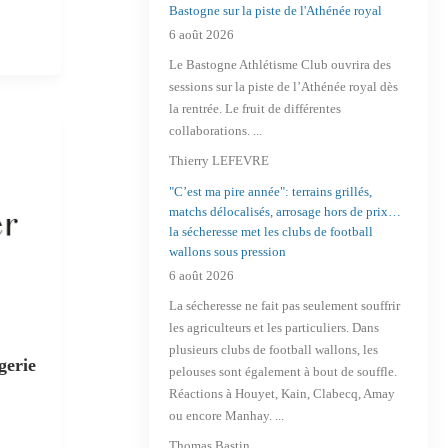
Bastogne sur la piste de l'Athénée royal
6 août 2026
Lingerie
Le Bastogne Athlétisme Club ouvrira des
sessions sur la piste de l’Athénée royal dès
la rentrée. Le fruit de différentes
collaborations. ...
Thierry LEFEVRE
"C’est ma pire année": terrains grillés,
matchs délocalisés, arrosage hors de prix…
la sécheresse met les clubs de football
wallons sous pression
6 août 2026
La sécheresse ne fait pas seulement souffrir
les agriculteurs et les particuliers. Dans
plusieurs clubs de football wallons, les
gerie
Centre Sportif de Saint-Mard
pelouses sont également à bout de souffle.
Réactions à Houyet, Kain, Clabecq, Amay
Complexe Sportif
ou encore Manhay. ...
Thomas Bastin