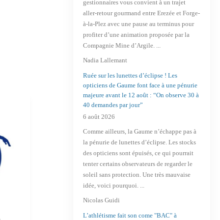
gestionnaires vous convient à un trajet
aller-retour gourmand entre Erezée et Forge-
à-la-Plez avec une pause au terminus pour
profiter d’une animation proposée par la
Compagnie Mine d’Argile. ...
Nadia Lallemant
Ruée sur les lunettes d’éclipse ! Les
opticiens de Gaume font face à une pénurie
majeure avant le 12 août : “On observe 30 à
40 demandes par jour”
6 août 2026
Comme ailleurs, la Gaume n’échappe pas à
la pénurie de lunettes d’éclipse. Les stocks
des opticiens sont épuisés, ce qui pourrait
tenter certains observateurs de regarder le
soleil sans protection. Une très mauvaise
idée, voici pourquoi. ...
Nicolas Guidi
l
36ème Dessous
L’athlétisme fait son come "BAC" à