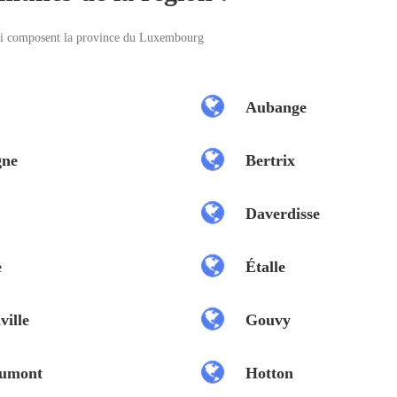
ui composent la province du Luxembourg
Aubange
gne
Bertrix
Daverdisse
e
Étalle
ville
Gouvy
umont
Hotton