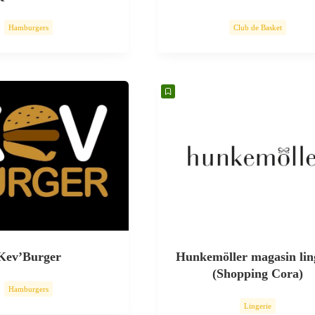
Hamburgers
Club de Basket
Kev’Burger
Hunkemöller magasin lin
(Shopping Cora)
Hamburgers
Lingerie