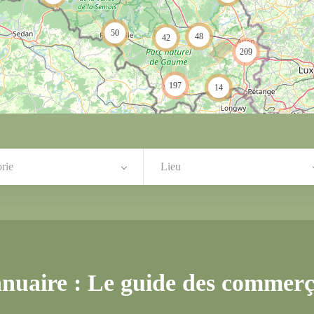
50
48
42
209
197
14
rie
Lieu
uaire : Le guide des commerça