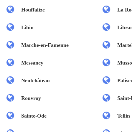
Houffalize
La Ro
Libin
Libra
Marche-en-Famenne
Marte
Messancy
Muss
Neufchâteau
Palise
Rouvroy
Saint
Sainte-Ode
Tellin