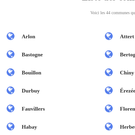
Voici les 44 communes q
Arlon
Attert
Bastogne
Berto
Bouillon
Chiny
Durbuy
Érezé
Fauvillers
Floren
Habay
Herbe