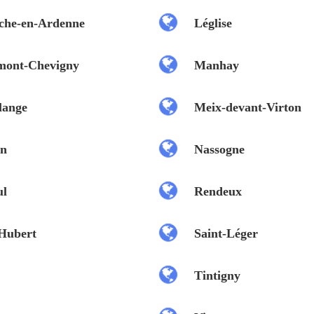
che-en-Ardenne
Léglise
mont-Chevigny
Manhay
lange
Meix-devant-Virton
on
Nassogne
ul
Rendeux
-Hubert
Saint-Léger
Tintigny