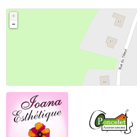
+
−
Cliquez sur le