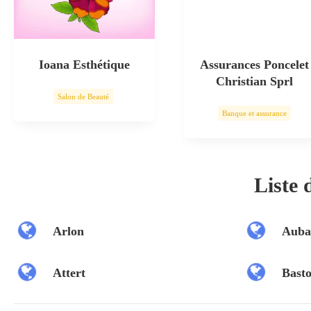
Ioana Esthétique
Assurances Poncelet
Christian Sprl
Salon de Beauté
Banque et assurance
Soin esthétique
Liste
Arlon
Auba
Attert
Bast