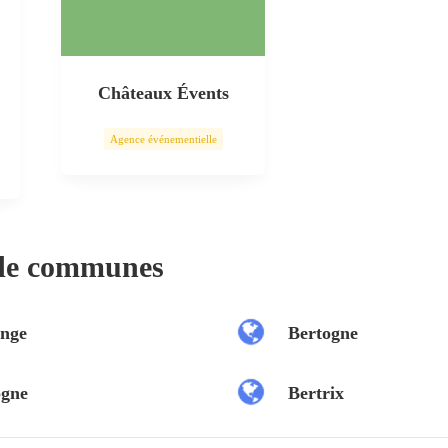
Châteaux Évents
Agence événementielle
 de communes
nge
Bertogne
ogne
Bertrix