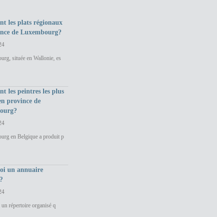
nt les plats régionaux
ince de Luxembourg?
24
rg, située en Wallonie, es
nt les peintres les plus
en province de
ourg?
24
urg en Belgique a produit p
uoi un annuaire
?
24
 un répertoire organisé q