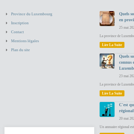
Province du Luxembourg
Quels so
en prov
Inscription
25 mai 20
Contact
La province de Luxembou
Mentions légales
Lire La Suite
Plan du site
Quels so
connus 
Luxemb
23 mai 20
La province de Luxembo
Lire La Suite
C'est q
régional
20 mai 20
Un annuaire régional est