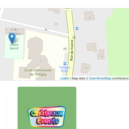
 bouton pour afficher la carte.
Voir la carte
Leaflet
| Map data ©
OpenStreetMap
contributors