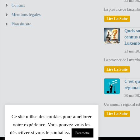
25 mai 20
Contact
La province de Luxembou
Mentions légales
Lire La Suite
Plan du site
Quels so
connus 
Luxemb
23 mai 20
La province de Luxembo
Lire La Suite
C'est q
régional
20 mai 20
Un annuaire régional est
Lire La Suite
Ce site utilise des cookies pour améliorer
votre expérience. Vous pouvez vous les
désactiver si vous le souhaitez.
Paramètre