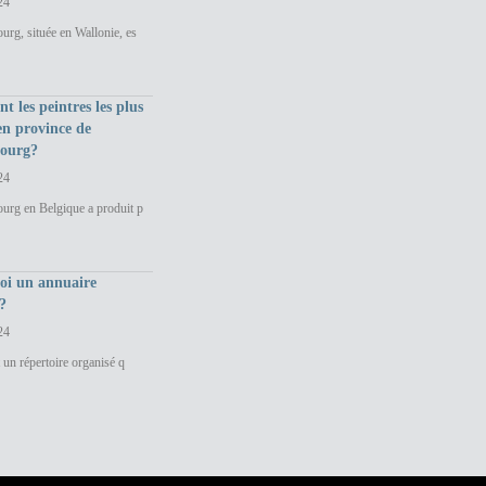
24
rg, située en Wallonie, es
nt les peintres les plus
en province de
ourg?
24
urg en Belgique a produit p
uoi un annuaire
?
24
 un répertoire organisé q