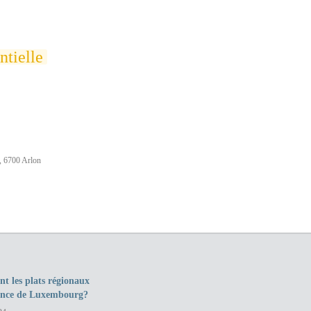
tielle
, 6700 Arlon
nt les plats régionaux
ince de Luxembourg?