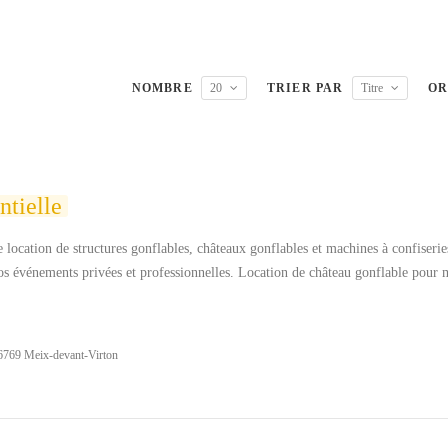
NOMBRE
20
TRIER PAR
Titre
OR
tielle
 location de structures gonflables, châteaux gonflables et machines à confiserie
 événements privées et professionnelles. Location de château gonflable pour 
6769 Meix-devant-Virton