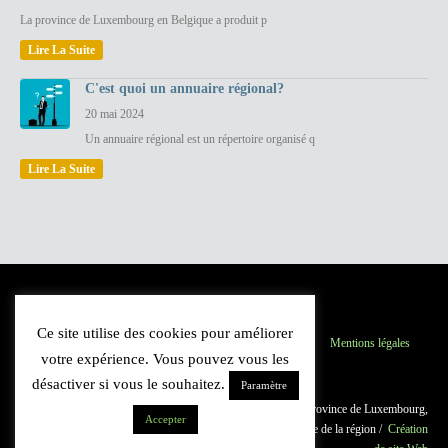
La province de Luxembourg en Belgique a produit p
Lire La Suite
C'est quoi un annuaire régional?
20 mai 2024
Un annuaire régional est un répertoire organisé q
Lire La Suite
Ce site utilise des cookies pour améliorer
Province du Luxembourg
Inscription
Contact
Mentions légales
votre expérience. Vous pouvez vous les
Plan du site
désactiver si vous le souhaitez.
Paramètre
© 2021 Luxannuaire.be : Annuaire des professionnels de la province de Luxembourg,
Accepter
Belgique. Guide du commerce et des institutions. Cartographie de la région /
Création