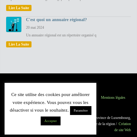
Lire La Suite
C'est quoi un annuaire régional?
20 mai 2024
Un annuaire régional est un répertoire organisé q
Lire La Suite
Ce site utilise des cookies pour améliorer
Province du Luxembourg
Inscription
Contact
Mentions légales
votre expérience. Vous pouvez vous les
Plan du site
désactiver si vous le souhaitez.
Paramètre
© 2021 Luxannuaire.be : Annuaire des professionnels de la province de Luxembourg,
Accepter
Belgique. Guide du commerce et des institutions. Cartographie de la région /
Création
de site Web