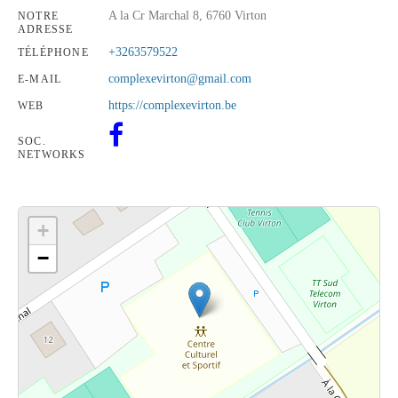
A la Cr Marchal 8, 6760 Virton
NOTRE
ADRESSE
+3263579522
TÉLÉPHONE
complexevirton@gmail.com
E-MAIL
https://complexevirton.be
WEB
SOC.
NETWORKS
+
−
Cliquez sur le bouton pour afficher la carte.
Voir la carte