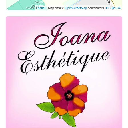
Leaflet
| Map data ©
OpenStreetMap
contributors,
CC-BY-SA