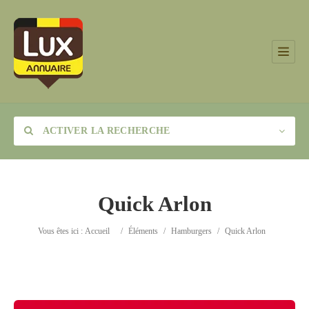
ACTIVER LA RECHERCHE
Quick Arlon
Catégorie
Vous êtes ici :
Accueil
/
Éléments
/
Hamburgers
/
Quick Arlon
Lieu