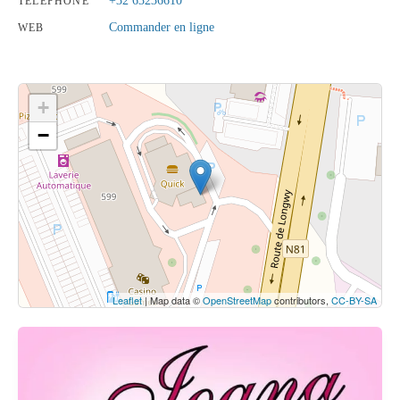
+32 63236610
TÉLÉPHONE
Commander en ligne
WEB
+
−
Cliquez sur le bouton pour afficher la carte.
Voir la carte
Leaflet
| Map data ©
OpenStreetMap
contributors,
CC-BY-SA