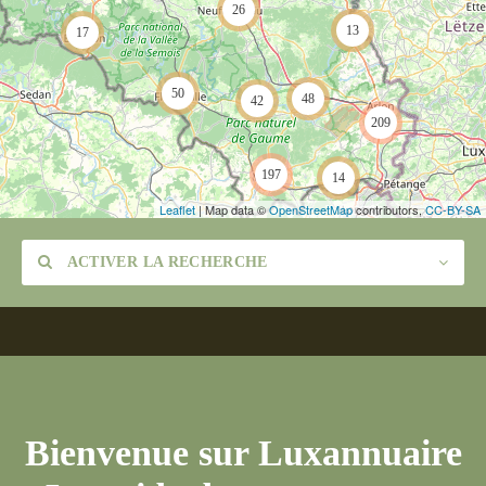
26
13
17
50
48
42
209
197
14
Leaflet
| Map data ©
OpenStreetMap
contributors,
CC-BY-SA
ACTIVER LA RECHERCHE
Catégorie
Bienvenue sur Luxannuaire
Lieu