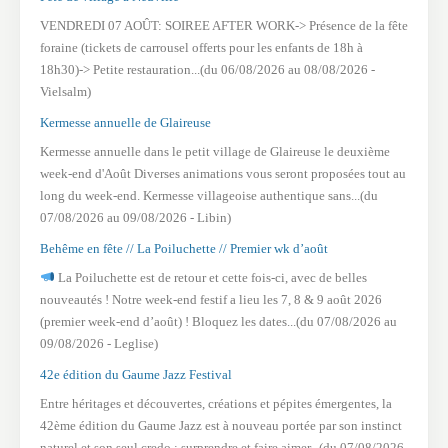
VENDREDI 07 AOÛT: SOIREE AFTER WORK-> Présence de la fête
foraine (tickets de carrousel offerts pour les enfants de 18h à
18h30)-> Petite restauration...(du 06/08/2026 au 08/08/2026 -
Vielsalm)
Kermesse annuelle de Glaireuse
Kermesse annuelle dans le petit village de Glaireuse le deuxième
week-end d'Août Diverses animations vous seront proposées tout au
long du week-end. Kermesse villageoise authentique sans...(du
07/08/2026 au 09/08/2026 - Libin)
Behême en fête // La Poiluchette // Premier wk d’août
La Poiluchette est de retour et cette fois-ci, avec de belles
nouveautés ! Notre week-end festif a lieu les 7, 8 & 9 août 2026
(premier week-end d’août) ! Bloquez les dates...(du 07/08/2026 au
09/08/2026 - Leglise)
42e édition du Gaume Jazz Festival
Entre héritages et découvertes, créations et pépites émergentes, la
42ème édition du Gaume Jazz est à nouveau portée par son instinct
naturel et son seul credo : surprendre et faire aimer...(du 07/08/2026