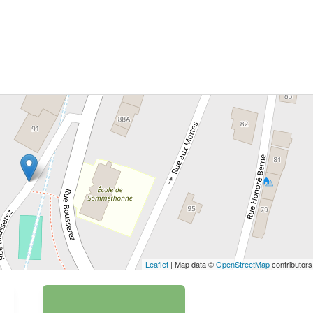
 bouton pour afficher la carte.
Voir la carte
Leaflet
| Map data ©
OpenStreetMap
contributors