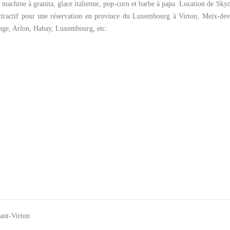
r, machine
à granita
, glace italienne, pop-corn et barbe à papa.
Location de
Skyd
ttractif pour une réservation en province du Luxembourg à Virton,
Meix-dev
nge
, Arlon,
Habay
, Luxembourg, etc.
ant-Virton