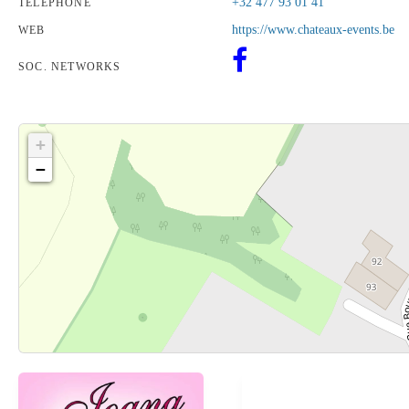
+32 477 93 01 41
TÉLÉPHONE
https://www.chateaux-events.be
WEB
SOC. NETWORKS
+
−
Cliquez sur le