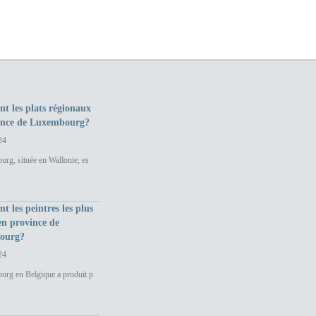
nt les plats régionaux
ince de Luxembourg?
24
rg, située en Wallonie, es
nt les peintres les plus
en province de
ourg?
24
urg en Belgique a produit p