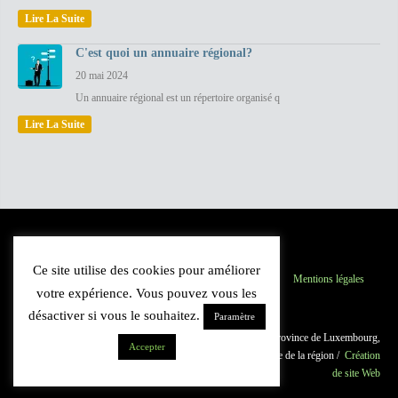
Lire La Suite
C'est quoi un annuaire régional?
20 mai 2024
Un annuaire régional est un répertoire organisé q
Lire La Suite
Ce site utilise des cookies pour améliorer
Province du Luxembourg
Inscription
Contact
Mentions légales
votre expérience. Vous pouvez vous les
Plan du site
désactiver si vous le souhaitez.
Paramètre
© 2021 Luxannuaire.be : Annuaire des professionnels de la province de Luxembourg,
Accepter
Belgique. Guide du commerce et des institutions. Cartographie de la région /
Création
de site Web