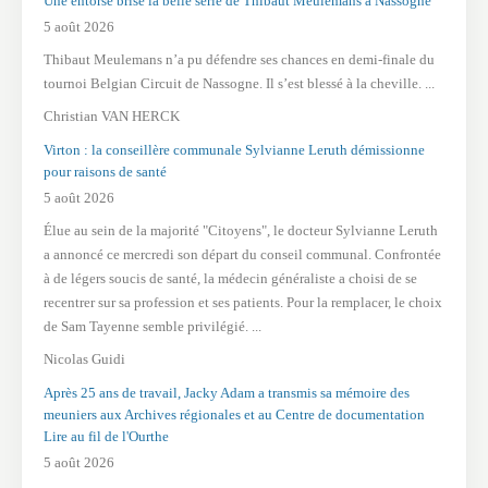
Une entorse brise la belle série de Thibaut Meulemans à Nassogne
5 août 2026
Thibaut Meulemans n’a pu défendre ses chances en demi-finale du
tournoi Belgian Circuit de Nassogne. Il s’est blessé à la cheville. ...
Christian VAN HERCK
Virton : la conseillère communale Sylvianne Leruth démissionne
pour raisons de santé
5 août 2026
Élue au sein de la majorité "Citoyens", le docteur Sylvianne Leruth
a annoncé ce mercredi son départ du conseil communal. Confrontée
à de légers soucis de santé, la médecin généraliste a choisi de se
recentrer sur sa profession et ses patients. Pour la remplacer, le choix
de Sam Tayenne semble privilégié. ...
Nicolas Guidi
Après 25 ans de travail, Jacky Adam a transmis sa mémoire des
meuniers aux Archives régionales et au Centre de documentation
Lire au fil de l'Ourthe
5 août 2026