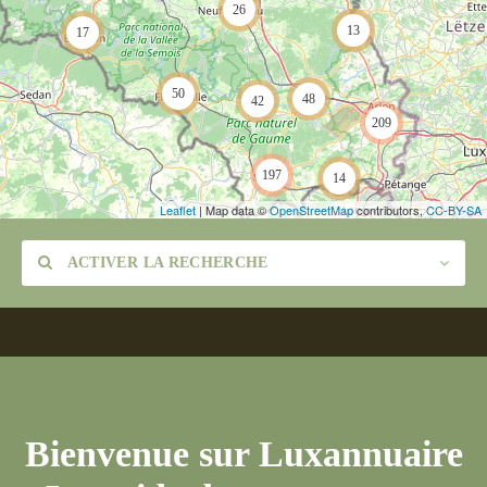
26
13
17
50
48
42
209
197
14
Leaflet
| Map data ©
OpenStreetMap
contributors,
CC-BY-SA
ACTIVER LA RECHERCHE
Catégorie
Bienvenue sur Luxannuaire
Lieu