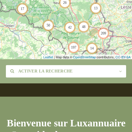
26
13
17
50
48
42
209
197
14
Leaflet
| Map data ©
OpenStreetMap
contributors,
CC-BY-SA
ACTIVER LA RECHERCHE
Catégorie
Bienvenue sur Luxannuaire
Lieu