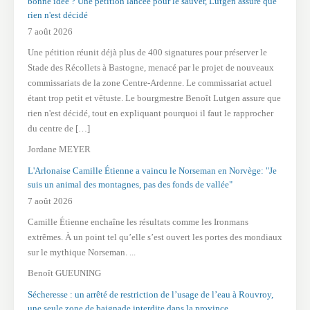
bonne idée ? Une pétition lancée pour le sauver, Lutgen assure que
rien n'est décidé
7 août 2026
Une pétition réunit déjà plus de 400 signatures pour préserver le
Stade des Récollets à Bastogne, menacé par le projet de nouveaux
commissariats de la zone Centre-Ardenne. Le commissariat actuel
étant trop petit et vêtuste. Le bourgmestre Benoît Lutgen assure que
rien n'est décidé, tout en expliquant pourquoi il faut le rapprocher
du centre de […]
Jordane MEYER
L'Arlonaise Camille Étienne a vaincu le Norseman en Norvège: "Je
suis un animal des montagnes, pas des fonds de vallée"
7 août 2026
Camille Étienne enchaîne les résultats comme les Ironmans
extrêmes. À un point tel qu’elle s’est ouvert les portes des mondiaux
sur le mythique Norseman. ...
Benoît GUEUNING
Sécheresse : un arrêté de restriction de l’usage de l’eau à Rouvroy,
une seule zone de baignade interdite dans la province