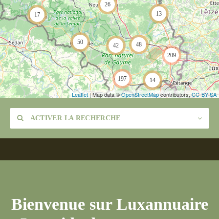
26
13
17
50
48
42
209
197
14
Leaflet
| Map data ©
OpenStreetMap
contributors,
CC-BY-SA
ACTIVER LA RECHERCHE
Catégorie
Bienvenue sur Luxannuaire
Lieu