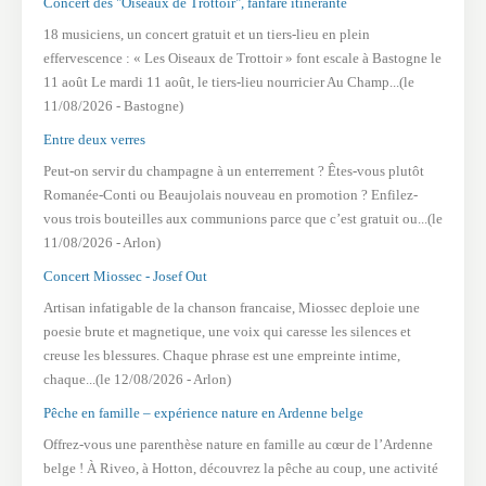
Concert des "Oiseaux de Trottoir", fanfare itinérante
18 musiciens, un concert gratuit et un tiers-lieu en plein
effervescence : « Les Oiseaux de Trottoir » font escale à Bastogne le
11 août Le mardi 11 août, le tiers-lieu nourricier Au Champ...(le
11/08/2026 - Bastogne)
Entre deux verres
Peut-on servir du champagne à un enterrement ? Êtes-vous plutôt
Romanée-Conti ou Beaujolais nouveau en promotion ? Enfilez-
vous trois bouteilles aux communions parce que c’est gratuit ou...(le
11/08/2026 - Arlon)
Concert Miossec - Josef Out
Artisan infatigable de la chanson francaise, Miossec deploie une
poesie brute et magnetique, une voix qui caresse les silences et
creuse les blessures. Chaque phrase est une empreinte intime,
chaque...(le 12/08/2026 - Arlon)
Pêche en famille – expérience nature en Ardenne belge
Offrez-vous une parenthèse nature en famille au cœur de l’Ardenne
belge ! À Riveo, à Hotton, découvrez la pêche au coup, une activité