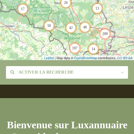
26
13
17
50
48
42
209
197
14
Leaflet
| Map data ©
OpenStreetMap
contributors,
CC-BY-SA
ACTIVER LA RECHERCHE
Catégorie
Bienvenue sur Luxannuaire
Lieu