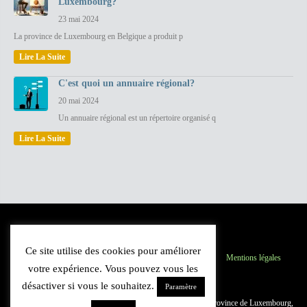
Luxembourg?
23 mai 2024
La province de Luxembourg en Belgique a produit p
Lire La Suite
C'est quoi un annuaire régional?
20 mai 2024
Un annuaire régional est un répertoire organisé q
Lire La Suite
Ce site utilise des cookies pour améliorer
Province du Luxembourg
Inscription
Contact
Mentions légales
votre expérience. Vous pouvez vous les
Plan du site
désactiver si vous le souhaitez.
Paramètre
© 2021 Luxannuaire.be : Annuaire des professionnels de la province de Luxembourg,