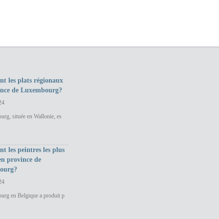
nt les plats régionaux
ince de Luxembourg?
24
rg, située en Wallonie, es
nt les peintres les plus
en province de
ourg?
24
urg en Belgique a produit p