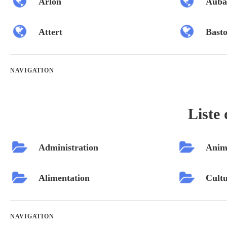
Arlon
Auba
Attert
Bast
NAVIGATION
Liste 
Administration
Anim
Alimentation
Cultu
NAVIGATION