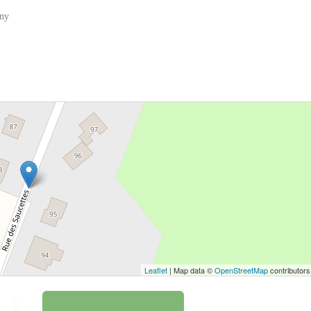
gny
 bouton pour afficher la carte.
Voir la carte
Leaflet
| Map data ©
OpenStreetMap
contributors