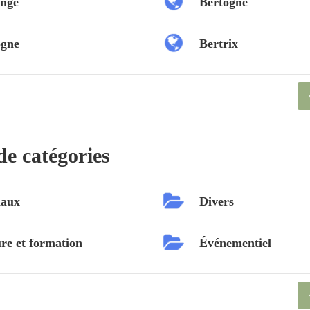
nge
Bertogne
ogne
Bertrix
de catégories
aux
Divers
re et formation
Événementiel