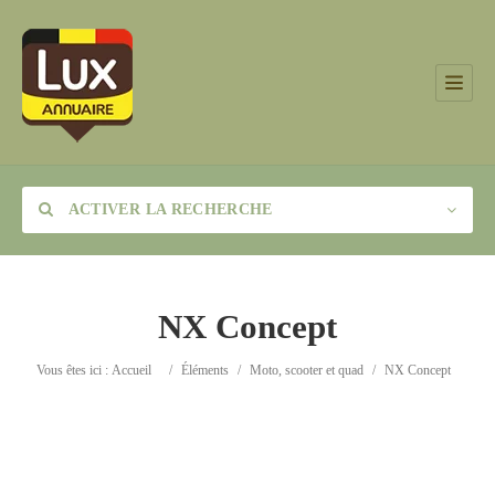
ACTIVER LA RECHERCHE
NX Concept
Catégorie
Vous êtes ici :
Accueil
/
Éléments
/
Moto, scooter et quad
/
NX Concept
Lieu