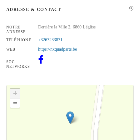
ADRESSE & CONTACT
Derrière la Ville 2, 6860 Léglise
NOTRE
ADRESSE
Rechercher
+3263233831
TÉLÉPHONE
https://nxquadparts.be
WEB
SOC.
NETWORKS
+
−
Cliquez sur le bouton pour afficher la carte.
Voir la carte