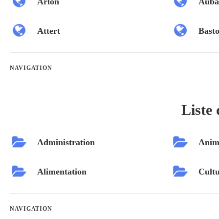
Arlon
Auba
Attert
Bast
NAVIGATION
Liste 
Administration
Anim
Alimentation
Cultu
NAVIGATION