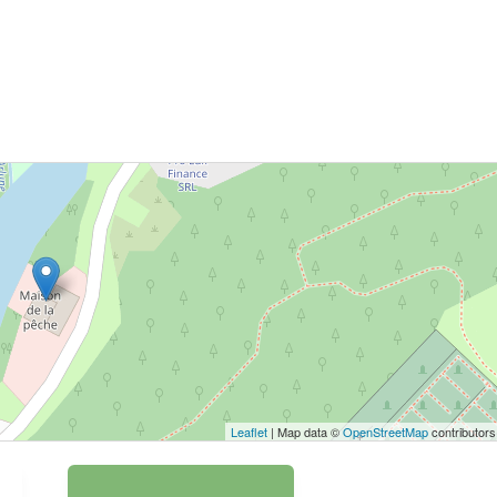
 bouton pour afficher la carte.
Voir la carte
Leaflet
| Map data ©
OpenStreetMap
contributors