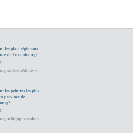
nt les plats régionaux
ince de Luxembourg?
24
rg, située en Wallonie, es
nt les peintres les plus
en province de
ourg?
24
urg en Belgique a produit p