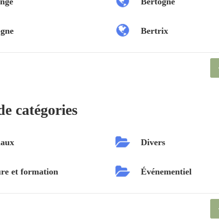
nge
Bertogne
ogne
Bertrix
de catégories
aux
Divers
re et formation
Événementiel