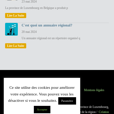
23 mai 2024
La province de Luxembourg en Belgique a produit p
Lire La Suite
C'est quoi un annuaire régional?
20 mai 2024
Un annuaire régional est un répertoire organisé q
Lire La Suite
Ce site utilise des cookies pour améliorer
Province du Luxembourg
Inscription
Contact
Mentions légales
votre expérience. Vous pouvez vous les
Plan du site
désactiver si vous le souhaitez.
Paramètre
© 2021 Luxannuaire.be : Annuaire des professionnels de la province de Luxembourg,
Accepter
Belgique. Guide du commerce et des institutions. Cartographie de la région /
Création