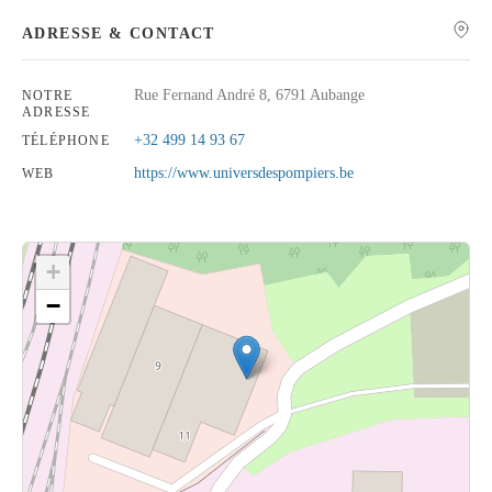
ADRESSE & CONTACT
Rue Fernand André 8, 6791 Aubange
NOTRE
ADRESSE
Rechercher
+32 499 14 93 67
TÉLÉPHONE
https://www.universdespompiers.be
WEB
+
−
Cliquez sur le bouton pour afficher la carte.
Voir la carte