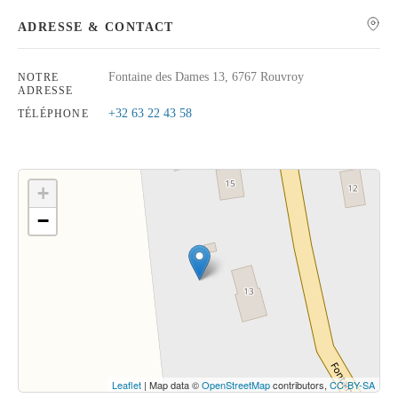
ADRESSE & CONTACT
Fontaine des Dames 13, 6767 Rouvroy
NOTRE
ADRESSE
Rechercher
+32 63 22 43 58
TÉLÉPHONE
+
−
Cliquez sur le bouton pour afficher la carte.
Voir la carte
Leaflet
| Map data ©
OpenStreetMap
contributors,
CC-BY-SA