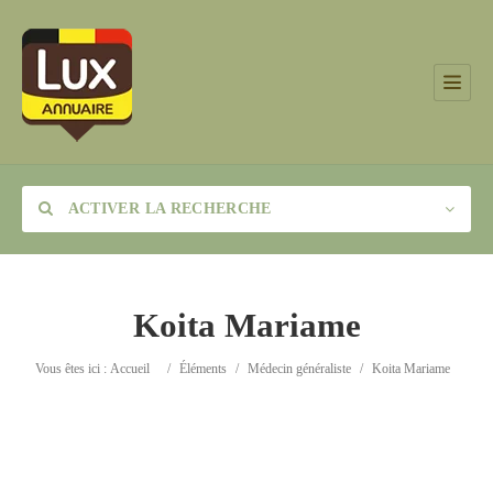
ACTIVER LA RECHERCHE
Koita Mariame
Catégorie
Vous êtes ici :
Accueil
/
Éléments
/
Médecin généraliste
/
Koita Mariame
Lieu