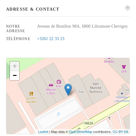
ADRESSE & CONTACT
Avenue de Bouillon 98A, 6800 Libramont-Chevigny
NOTRE
ADRESSE
Rechercher
+3261 22 33 23
TÉLÉPHONE
+
−
Cliquez sur le bouton pour afficher la carte.
Voir la carte
Leaflet
| Map data ©
OpenStreetMap
contributors,
CC-BY-SA