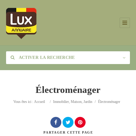
ACTIVER LA RECHERCHE
Électroménager
Catégorie
Vous êtes ici :
Accueil
/
Immobilier, Maison, Jardin
/
Électroménager
Lieu
PARTAGER
CETTE PAGE