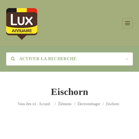
ACTIVER LA RECHERCHE
Eischorn
Catégorie
Vous êtes ici :
Accueil
/
Éléments
/
Électroménager
/
Eischorn
Lieu