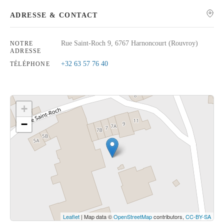
ADRESSE & CONTACT
Rue Saint-Roch 9, 6767 Harnoncourt (Rouvroy)
NOTRE
ADRESSE
Rechercher
+32 63 57 76 40
TÉLÉPHONE
+
−
Cliquez sur le bouton pour afficher la carte.
Voir la carte
Leaflet
| Map data ©
OpenStreetMap
contributors,
CC-BY-SA