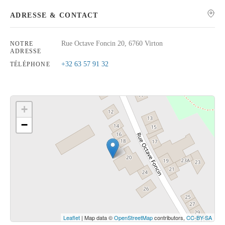
ADRESSE & CONTACT
Rue Octave Foncin 20, 6760 Virton
NOTRE
ADRESSE
Rechercher
+32 63 57 91 32
TÉLÉPHONE
+
−
Cliquez sur le bouton pour afficher la carte.
Voir la carte
Leaflet
| Map data ©
OpenStreetMap
contributors,
CC-BY-SA