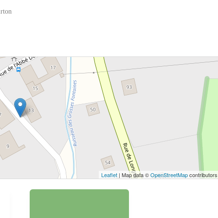
rton
 bouton pour afficher la carte.
Voir la carte
Leaflet
| Map data ©
OpenStreetMap
contributors