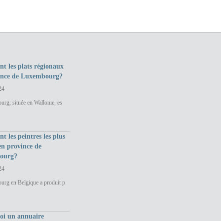
nt les plats régionaux
ince de Luxembourg?
24
rg, située en Wallonie, es
nt les peintres les plus
en province de
ourg?
24
urg en Belgique a produit p
uoi un annuaire