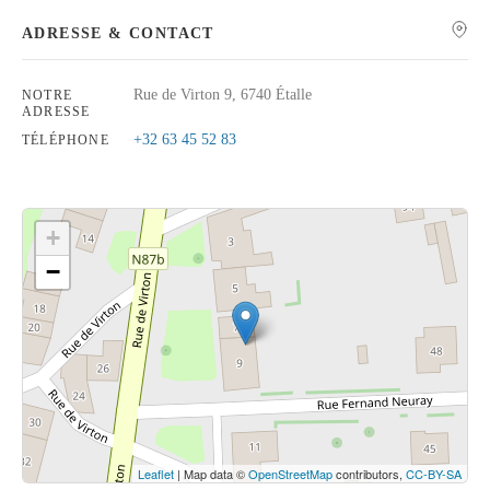
ADRESSE & CONTACT
Rue de Virton 9, 6740 Étalle
NOTRE
ADRESSE
Rechercher
+32 63 45 52 83
TÉLÉPHONE
+
−
Cliquez sur le bouton pour afficher la carte.
Voir la carte
Leaflet
| Map data ©
OpenStreetMap
contributors,
CC-BY-SA