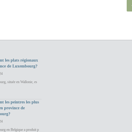
nt les plats régionaux
ince de Luxembourg?
24
rg, située en Wallonie, es
nt les peintres les plus
en province de
ourg?
24
urg en Belgique a produit p