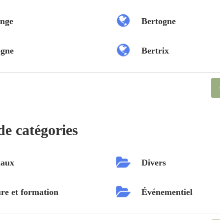
nge
Bertogne
ogne
Bertrix
de catégories
aux
Divers
re et formation
Événementiel