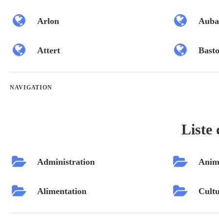
Arlon
Auba
Attert
Bast
NAVIGATION
Liste 
Administration
Anim
Alimentation
Cultu