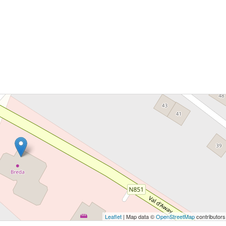
 bouton pour afficher la carte.
Voir la carte
Leaflet
| Map data ©
OpenStreetMap
contributors