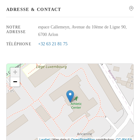
ADRESSE & CONTACT
espace Callemeyn, Avenue du 10ème de Ligne 90,
NOTRE
ADRESSE
Rechercher
6700 Arlon
+32 63 21 81 75
TÉLÉPHONE
+
−
Cliquez sur le bouton pour afficher la carte.
Voir la carte
Leaflet
| Map data ©
OpenStreetMap
contributors,
CC-BY-SA