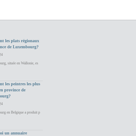
nt les plats régionaux
ince de Luxembourg?
24
rg, située en Wallonie, es
nt les peintres les plus
en province de
ourg?
24
urg en Belgique a produit p
uoi un annuaire