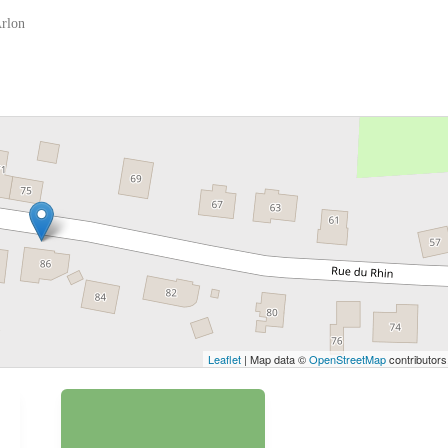
Arlon
 bouton pour afficher la carte.
Voir la carte
Leaflet
| Map data ©
OpenStreetMap
contributors