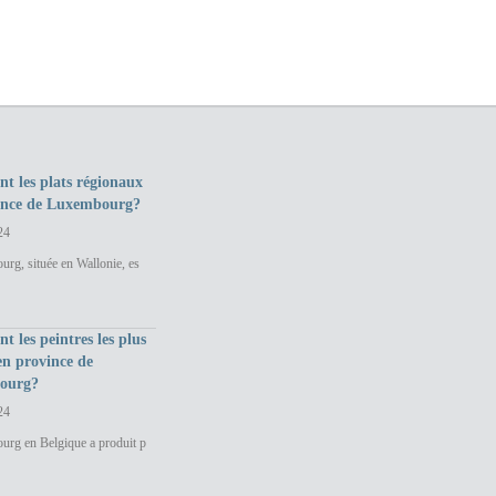
nt les plats régionaux
ince de Luxembourg?
24
rg, située en Wallonie, es
nt les peintres les plus
en province de
ourg?
24
urg en Belgique a produit p