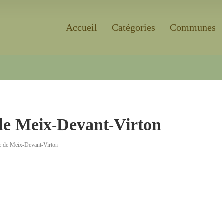
Accueil
Catégories
Communes
Rechercher
e Meix-Devant-Virton
 de Meix-Devant-Virton