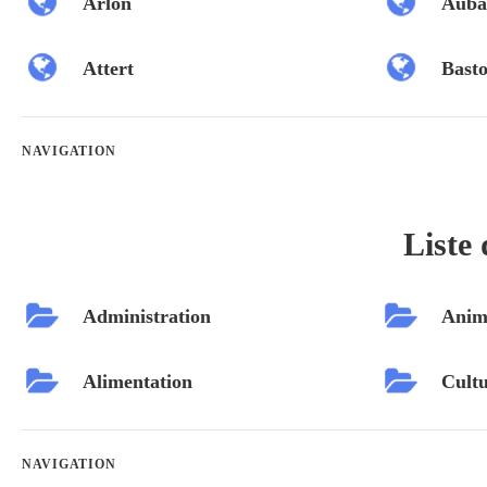
Arlon
Auba
Attert
Bast
NAVIGATION
Liste 
Administration
Anim
Alimentation
Cultu
NAVIGATION