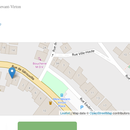
evant-Virton
e
 bouton pour afficher la carte.
Voir la carte
Leaflet
| Map data ©
OpenStreetMap
contributors