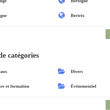
nge
Bertogne
ogne
Bertrix
de catégories
aux
Divers
re et formation
Événementiel