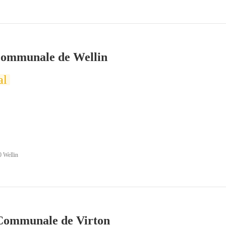
communale de Wellin
al
0 Wellin
Communale de Virton