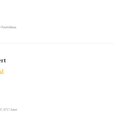
0 Neufchâteau
rt
al
07, 6717 Attert