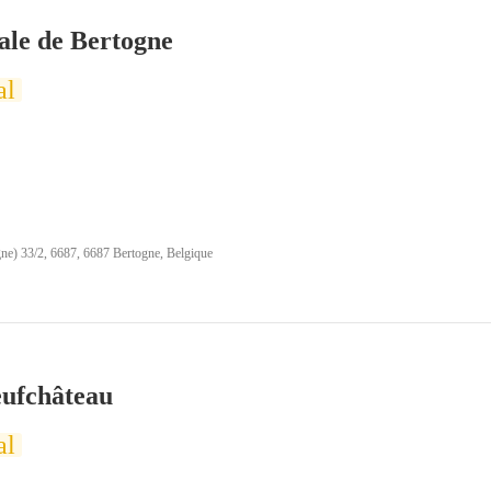
le de Bertogne
al
ne) 33/2, 6687, 6687 Bertogne, Belgique
eufchâteau
al