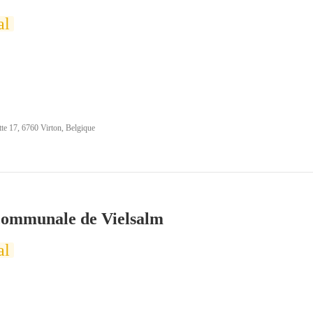
al
te 17, 6760 Virton, Belgique
communale de Vielsalm
al