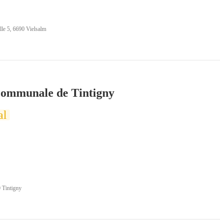
lle 5, 6690 Vielsalm
communale de Tintigny
al
 Tintigny