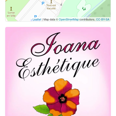
Leaflet
| Map data ©
OpenStreetMap
contributors,
CC-BY-SA