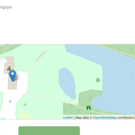
elgique
 bouton pour afficher la carte.
Voir la carte
Leaflet
| Map data ©
OpenStreetMap
contributors