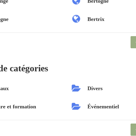
nge
Bertogne
ogne
Bertrix
de catégories
aux
Divers
re et formation
Événementiel