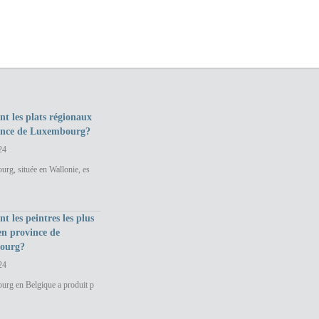
nt les plats régionaux
ince de Luxembourg?
24
rg, située en Wallonie, es
nt les peintres les plus
en province de
ourg?
24
urg en Belgique a produit p