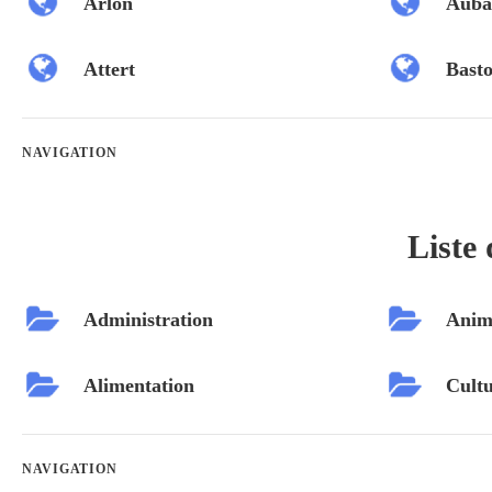
Arlon
Auba
Attert
Bast
NAVIGATION
Liste 
Administration
Anim
Alimentation
Cultu
NAVIGATION