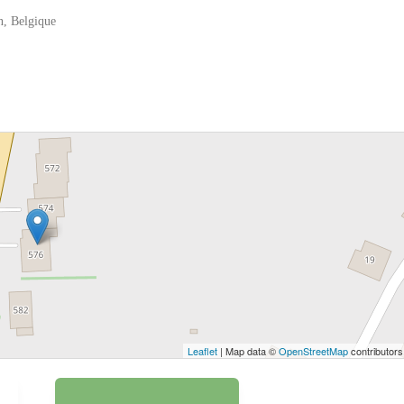
, Belgique
 bouton pour afficher la carte.
Voir la carte
Leaflet
| Map data ©
OpenStreetMap
contributors