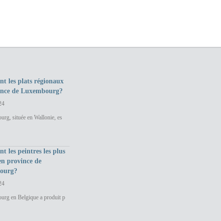
nt les plats régionaux
ince de Luxembourg?
24
rg, située en Wallonie, es
nt les peintres les plus
en province de
ourg?
24
urg en Belgique a produit p