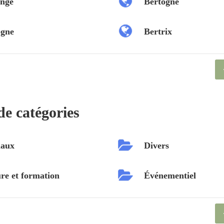
nge
Bertogne
ogne
Bertrix
de catégories
aux
Divers
re et formation
Événementiel