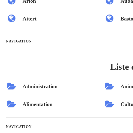
Arlon
Auba
Attert
Bast
NAVIGATION
Liste 
Administration
Anim
Alimentation
Cultu
NAVIGATION