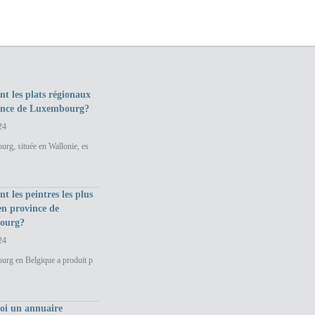
nt les plats régionaux
ince de Luxembourg?
24
rg, située en Wallonie, es
nt les peintres les plus
en province de
ourg?
24
urg en Belgique a produit p
uoi un annuaire