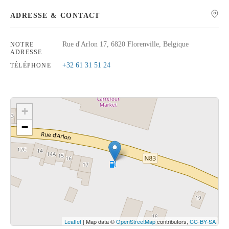
ADRESSE & CONTACT
Rue d'Arlon 17, 6820 Florenville, Belgique
NOTRE
ADRESSE
Rechercher
+32 61 31 51 24
TÉLÉPHONE
+
−
Cliquez sur le bouton pour afficher la carte.
Voir la carte
Leaflet
| Map data ©
OpenStreetMap
contributors,
CC-BY-SA