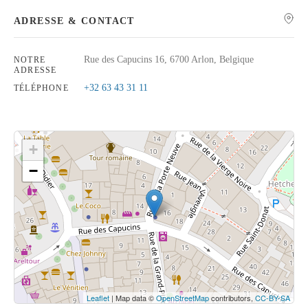
ADRESSE & CONTACT
Rue des Capucins 16, 6700 Arlon, Belgique
NOTRE
ADRESSE
Rechercher
+32 63 43 31 11
TÉLÉPHONE
+
−
Cliquez sur le bouton pour afficher la carte.
Voir la carte
Leaflet
| Map data ©
OpenStreetMap
contributors,
CC-BY-SA