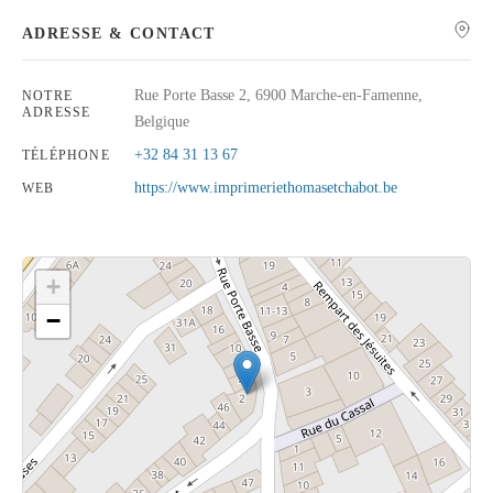
ADRESSE & CONTACT
Rue Porte Basse 2, 6900 Marche-en-Famenne,
NOTRE
ADRESSE
Rechercher
Belgique
+32 84 31 13 67
TÉLÉPHONE
https://www.imprimeriethomasetchabot.be
WEB
+
−
Cliquez sur le bouton pour afficher la carte.
Voir la carte