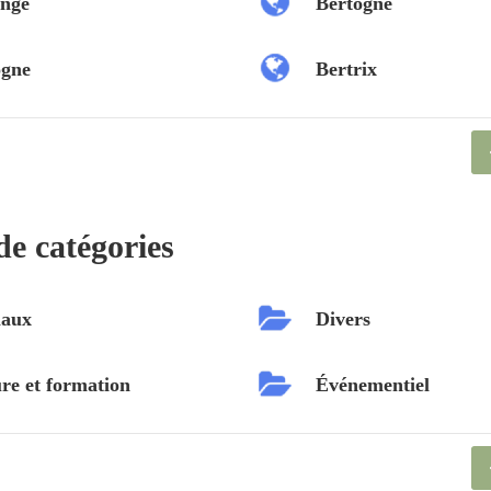
nge
Bertogne
ogne
Bertrix
de catégories
aux
Divers
re et formation
Événementiel