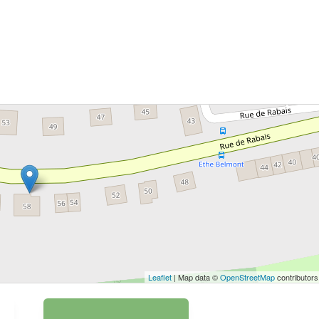
 bouton pour afficher la carte.
Voir la carte
Leaflet
| Map data ©
OpenStreetMap
contributors