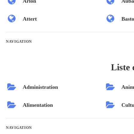
Arlon
Auba
Attert
Bast
NAVIGATION
Liste 
Administration
Anim
Alimentation
Cultu
NAVIGATION