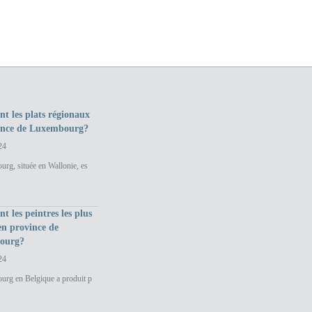
nt les plats régionaux
ince de Luxembourg?
24
rg, située en Wallonie, es
nt les peintres les plus
en province de
ourg?
24
urg en Belgique a produit p