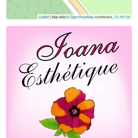
Leaflet
| Map data ©
OpenStreetMap
contributors,
CC-BY-SA