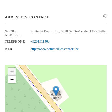
ADRESSE & CONTACT
Rechercher
Route de Bouillon 1, 6820 Sainte-Cécile (Florenville)
NOTRE
ADRESSE
+3261311403
TÉLÉPHONE
http://www.sommeil-et-confort.be
WEB
+
−
Cliquez sur le bouton pour afficher la carte.
Voir la carte