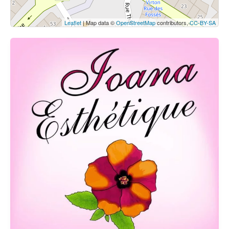
Leaflet
| Map data ©
OpenStreetMap
contributors,
CC-BY-SA