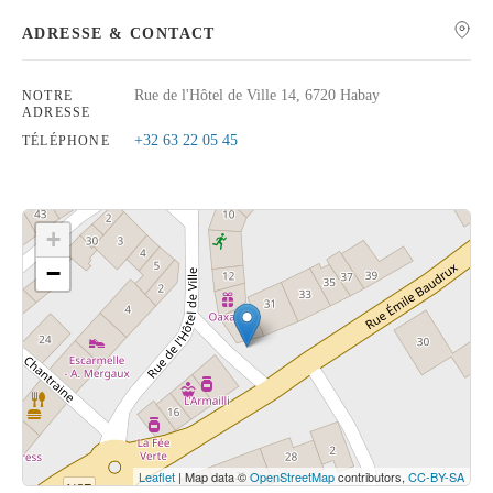
ADRESSE & CONTACT
Rue de l'Hôtel de Ville 14, 6720 Habay
NOTRE
ADRESSE
Rechercher
+32 63 22 05 45
TÉLÉPHONE
+
−
Cliquez sur le bouton pour afficher la carte.
Voir la carte
Leaflet
| Map data ©
OpenStreetMap
contributors,
CC-BY-SA