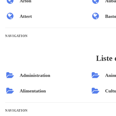
Arlon
Auba
Attert
Bast
NAVIGATION
Liste 
Administration
Anim
Alimentation
Cultu
NAVIGATION