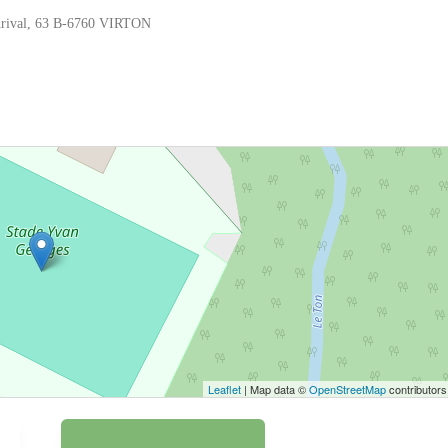
Arival, 63 B-6760 VIRTON
 bouton pour afficher la carte.
Voir la carte
Leaflet
| Map data ©
OpenStreetMap
contributors