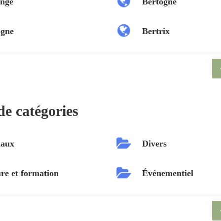
nge
Bertogne
ogne
Bertrix
de catégories
aux
Divers
re et formation
Événementiel