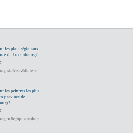
nt les plats régionaux
ince de Luxembourg?
24
rg, située en Wallonie, es
nt les peintres les plus
en province de
ourg?
24
urg en Belgique a produit p