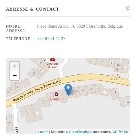
ADRESSE & CONTACT
Place Reine Astrid 14, 6820 Florenville, Belgique
NOTRE
ADRESSE
Rechercher
+32 61 31 11 27
TÉLÉPHONE
+
−
Cliquez sur le bouton pour afficher la carte.
Voir la carte
Leaflet
| Map data ©
OpenStreetMap
contributors,
CC-BY-SA