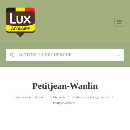
ACTIVER LA RECHERCHE
Petitjean-Wanlin
Catégorie
Vous êtes ici :
Accueil
/
Éléments
/
Tondeuses & tronçonneuses
/
Petitjean-Wanlin
Lieu