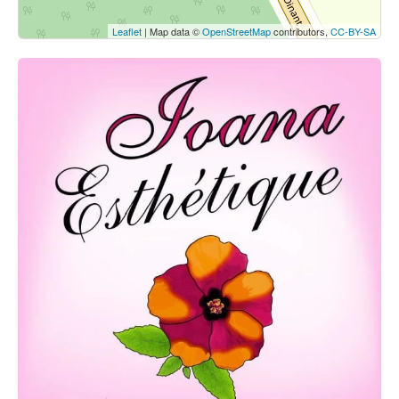
Leaflet
| Map data ©
OpenStreetMap
contributors,
CC-BY-SA