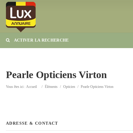
ACTIVER LA RECHERCHE
Catégorie
Lieu
Pearle Opticiens Virton
Vous êtes ici :
Accueil
/
Éléments
/
Opticien
/
Pearle Opticiens Virton
ADRESSE & CONTACT