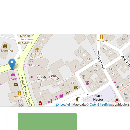
 bouton pour afficher la carte.
Voir la carte
Leaflet
| Map data ©
OpenStreetMap
contributors