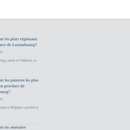
nt les plats régionaux
ince de Luxembourg?
24
rg, située en Wallonie, es
nt les peintres les plus
en province de
ourg?
24
urg en Belgique a produit p
uoi un annuaire