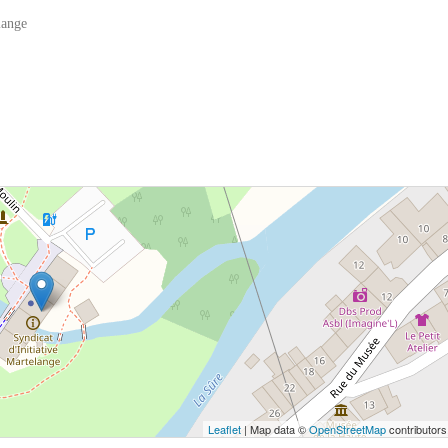
lange
 bouton pour afficher la carte.
Voir la carte
Leaflet
| Map data ©
OpenStreetMap
contributors