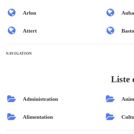
Arlon
Auba
Attert
Bast
NAVIGATION
Liste 
Administration
Anim
Alimentation
Cultu