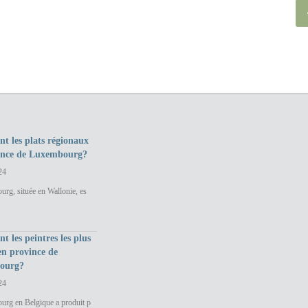
nt les plats régionaux
ince de Luxembourg?
24
rg, située en Wallonie, es
nt les peintres les plus
en province de
ourg?
24
urg en Belgique a produit p