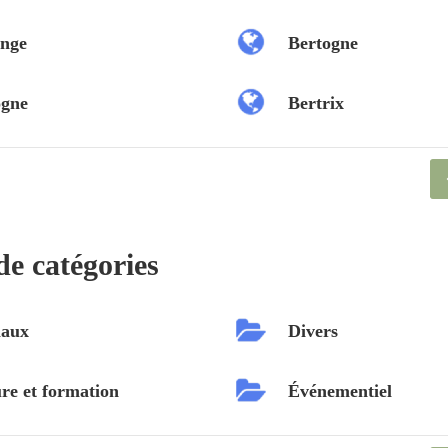
nge
Bertogne
ogne
Bertrix
de catégories
aux
Divers
re et formation
Événementiel