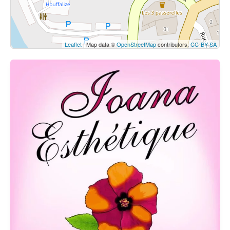
Leaflet
| Map data ©
OpenStreetMap
contributors,
CC-BY-SA