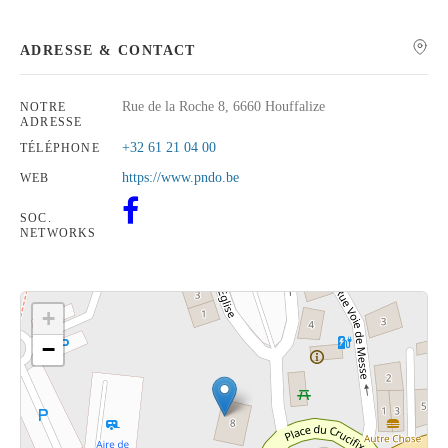
ADRESSE & CONTACT
Rue de la Roche 8, 6660 Houffalize
NOTRE
Rechercher
ADRESSE
+32 61 21 04 00
TÉLÉPHONE
https://www.pndo.be
WEB
SOC.
NETWORKS
+
−
Cliquez sur le bouton pour afficher la carte.
Voir la carte