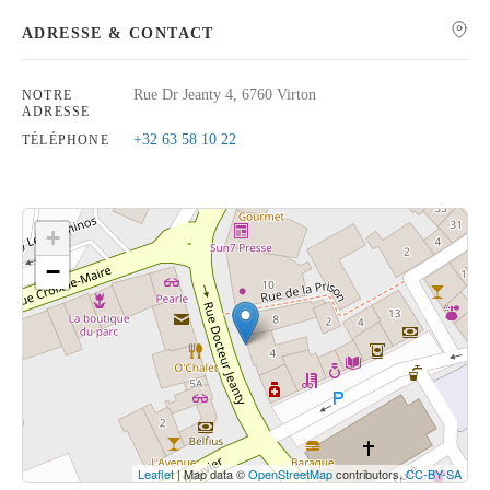
ADRESSE & CONTACT
Rue Dr Jeanty 4, 6760 Virton
NOTRE
ADRESSE
Rechercher
+32 63 58 10 22
TÉLÉPHONE
+
−
Cliquez sur le bouton pour afficher la carte.
Voir la carte
Leaflet
| Map data ©
OpenStreetMap
contributors,
CC-BY-SA